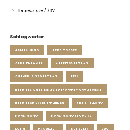
Betriebsräte / SBV
Schlagwörter
ABMAHNUNG
ARBEITGEBER
ARBEITNEHMER
ARBEITSVERTRAG
AUFHEBUNGSVERTRAG
BEM
BETRIEBLICHES EINGLIEDERUNGSMANAGEMENT
BETRIEBSRATSMITGLIEDER
FREISTELLUNG
KÜNDIGUNG
KÜNDIGUNGSSCHUTZ
LOHN
PROBEZEIT
RUHEZEIT
SBV