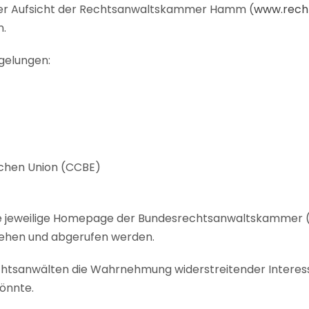
der Aufsicht der Rechtsanwaltskammer Hamm (
www.rech
n.
gelungen:
schen Union (CCBE)
ie jeweilige Homepage der Bundesrechtsanwaltskammer 
esehen und abgerufen werden.
chtsanwälten die Wahrnehmung widerstreitender Interes
könnte.