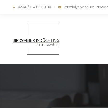
0234 / 54 50 83 80
·
kanzlei@bochum-anwae