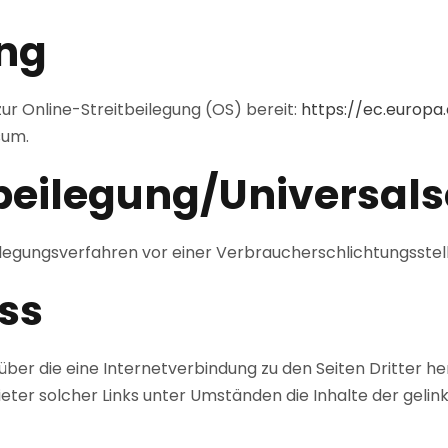
ung
zur Online-Streitbeilegung (OS) bereit:
https://ec.europ
sum.
­beilegung/Universal­s
beilegungsverfahren vor einer Verbraucherschlichtungsstel
ss
 über die eine Internetverbindung zu den Seiten Dritter 
er solcher Links unter Umständen die Inhalte der gelinkt