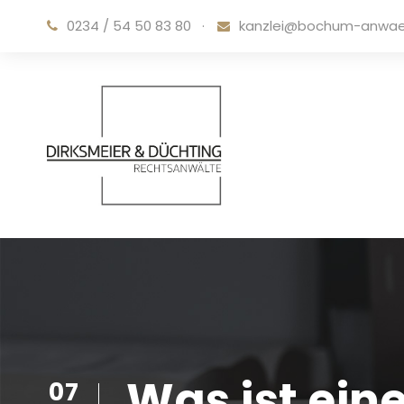
0234 / 54 50 83 80
·
kanzlei@bochum-anwae
Was ist ein
07