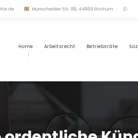
lte.de
·
Munscheider Str. 88, 44869 Bochum
·
Home
Arbeitsrecht
Betriebsräte
Soz
e ordentliche Kü