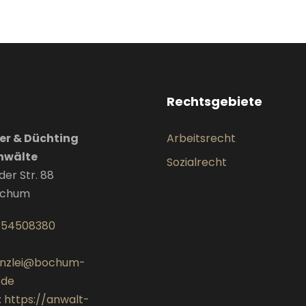
Rechtsgebiete
er & Düchting
Arbeitsrecht
nwälte
Sozialrecht
er Str. 88
ochum
 54508380
nzlei@bochum-
.de
:
https://anwalt-