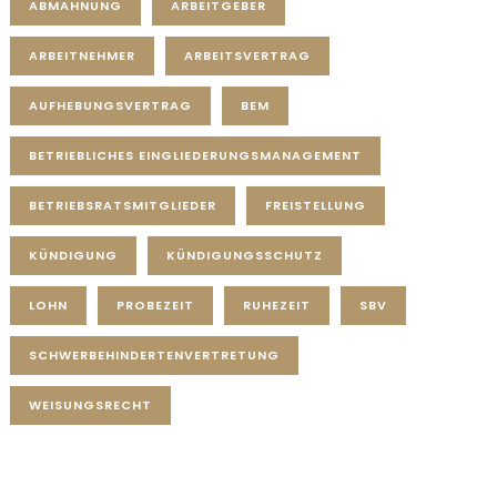
ABMAHNUNG
ARBEITGEBER
ARBEITNEHMER
ARBEITSVERTRAG
AUFHEBUNGSVERTRAG
BEM
BETRIEBLICHES EINGLIEDERUNGSMANAGEMENT
BETRIEBSRATSMITGLIEDER
FREISTELLUNG
KÜNDIGUNG
KÜNDIGUNGSSCHUTZ
LOHN
PROBEZEIT
RUHEZEIT
SBV
SCHWERBEHINDERTENVERTRETUNG
WEISUNGSRECHT